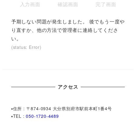
現
現
現
入力画面
確認画面
完了画面
在
在
在
表
表
表
予期しない問題が発生しました。 後でもう一度や
示
示
示
り直すか、他の方法で管理者に連絡してくださ
さ
さ
さ
い。
れ
れ
れ
(status: Error)
て
て
て
い
い
い
る
る
る
画
画
画
アクセス
面
面
面
で
で
で
す。
す。
す。
▪︎住所 : 〒874-0934 大分県別府市駅前本町1番4号
▪︎TEL :
050-1720-4489