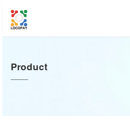
メ
イ
ン
コ
ン
テ
ン
ツ
Product
へ
移
動