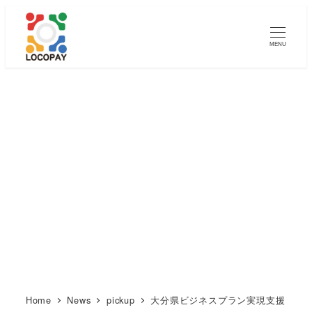
メ
イ
MENU
ン
コ
ン
テ
ン
ツ
へ
移
動
Home
News
pickup
大分県ビジネスプラン実現支援