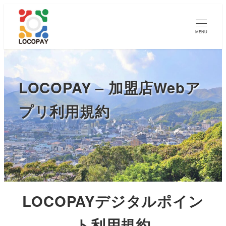
メ
イ
MENU
ン
コ
ン
テ
LOCOPAY – 加盟店Webア
ン
プリ利用規約
ツ
へ
移
動
LOCOPAYデジタルポイン
ト利用規約